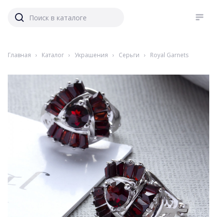
Главная
›
Каталог
›
Украшения
›
Серьги
›
Royal Garnets